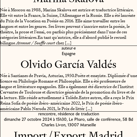
Née à Moscou en 1988, Marina Skalova est autrice et traductrice littéraire.
Elle vit entre la France, la Suisse, l’Allemagne et la Russie. Elle a été lauréate
du Prix de la Vocation en Poésie en 2016. Elle aime travailler entre les
langues et entre les genres. Ses livres peuvent s’inscrire entre la poésie, le
théâtre, la prose et l’essai, ou parfois plus précisément dans l’une de ces
catégories littéraires.
En tant qu’autrice, elle a d’abord publié le recueil
bilingue
chez […]
Atemnot / Souffle court
auteur·e
Espagne
Olvido García Valdés
Née à Santianes de Pravia, Asturias, 1950.
Poète et essayiste. Diplômée d’une
licence en Philologie Romane et Philosophie. Elle a été professeure de
langue et littérature espagnoles. Elle a également été directrice de l'Institut
Cervantes de Toulouse et directrice générale de la promotion du livre et de
la lecture. Elle réside actuellement à Tolède.
Entre autres, elle a reçu le Prix
Reina Sofía de poésie ibéro-américaine 2022, le Prix de poésie ibéro-
américaine Pablo Neruda 2021, le Prix de littér […]
rencontre, résidence de traduction
dimanche 27 octobre 2024 à 15h30, Le Pharo, salle de conférence, 58 Bd
Charles Livon, 13007 Marseille
Import / Export Madrid