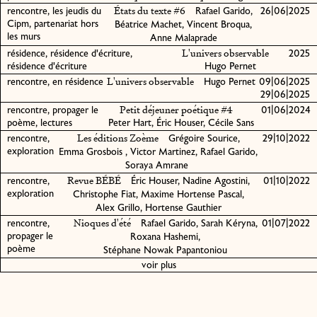
États du texte #6
rencontre, les jeudis du
Rafael Garido,
26|06|2025
Cipm, partenariat hors
Béatrice Machet, Vincent Broqua,
les murs
Anne Malaprade
L'univers observable
résidence, résidence d'écriture,
2025
résidence d'écriture
Hugo Pernet
L'univers observable
rencontre, en résidence
Hugo Pernet
09|06|2025
29|06|2025
Petit déjeuner poétique #4
rencontre, propager le
01|06|2024
poème, lectures
Peter Hart, Éric Houser, Cécile Sans
Les éditions Zoème
rencontre,
Grégoire Sourice,
29|10|2022
exploration
Emma Grosbois , Victor Martinez, Rafael Garido,
Soraya Amrane
Revue BÉBÉ
rencontre,
Éric Houser, Nadine Agostini,
01|10|2022
exploration
Christophe Fiat, Maxime Hortense Pascal,
Alex Grillo, Hortense Gauthier
Nioques d'été
rencontre,
Rafael Garido, Sarah Kéryna,
01|07|2022
propager le
Roxana Hashemi,
poème
Stéphane Nowak Papantoniou
voir plus