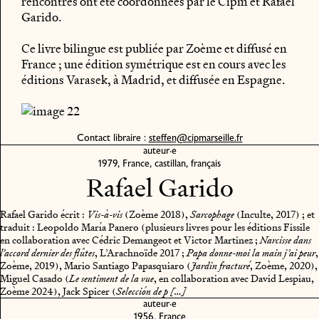
rencontres ont été coordonnées par le Cipm et Rafael
Garido.
Ce livre bilingue est publiée par Zoème et diffusé en
France ; une édition symétrique est en cours avec les
éditions Varasek, à Madrid, et diffusée en Espagne.
Contact libraire :
steffen@cipmarseille.fr
auteur·e
1979, France, castillan, français
Rafael Garido
Rafael Garido écrit :
(Zoème 2018),
(Inculte, 2017) ; et
Vis-à-vis
Sarcophage
traduit : Leopoldo María Panero (plusieurs livres pour les éditions Fissile
en collaboration avec Cédric Demangeot et Victor Martinez ;
Narcisse dans
, L’Arachnoïde 2017 ;
,
l’accord dernier des flûtes
Papa donne-moi la main j’ai peur
Zoème, 2019), Mario Santiago Papasquiaro (
, Zoème, 2020),
Jardin fracturé
Miguel Casado (
, en collaboration avec David Lespiau,
Le sentiment de la vue
Zoème 2024), Jack Spicer (
Selección de p […]
auteur·e
1956, France