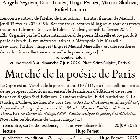
Ángela Segovia, Éric Houser, Hugo Pernet, Marina Skalova,
Rafael Garido
Rencontre autour de l'atelier de traduction : Institut français de Madrid :
jeudi 13 février 2025 à 19h.
Rencontre et lectures bilingues autour des textes
traduits : Librairie Enclave de Libros, Madrid, samedi 15 février 2025 à
12h.
Organisé par le Centre international de poésie Marseille et co-produit
par le Salon du Livre métropolitain et la Métropole Aix-Marseille-
Provence, l’atelier « Import / Export Madrid Marseille » est une résidence
de traduction collective et mutuelle de poésie, regro […]
rencontre, salon
du mercredi 3 au dimanche 7 juin 2026, Place Saint-Sulpice, Paris 6
Marché de la poésie de Paris
Le Cipm est au Marché de la poésie, stand 110 / 114, où il accueille aux cotés
de ses propres collections un ensemble de maisons d’édition et de revues
basées en Région Sud.
Éditeurs : Caméras animales, Fidel Anthelme X, La
Nerthe, L’Ollave, Zoème. Revues :
,
,
,
Ceci (n’)est pas (l’)Amérique
If
Ingrédient
,
,
,
,
La première chose que je peux vous dire
Muscle
Nioques
Politique de l’auteur
…
Et :
,
,
…
Teste
Le Cahier du Refuge
CCP - Cahier critique de poésie
ÉchElle:UN
Nouvelles publications du Cipm : Hugo […]
L’univers observable
rencontre, sortie de résidence,
20|09|2025
lecture
Hugo Pernet
Remarques sur les remarques
publication, co-édition
Hugo Pernet
2025