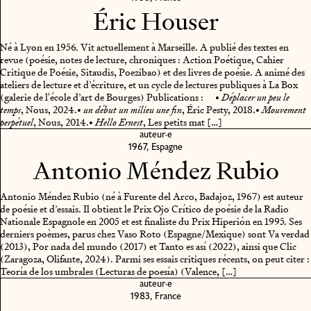
Éric Houser
Né à Lyon en 1956. Vit actuellement à Marseille. A publié des textes en
revue (poésie, notes de lecture, chroniques : Action Poétique, Cahier
Critique de Poésie, Sitaudis, Poezibao) et des livres de poésie. A animé des
ateliers de lecture et d’écriture, et un cycle de lectures publiques à La Box
(galerie de l'école d’art de Bourges)
Publications :
•
Déplacer un peu le
, Nous, 2024.
•
, Éric Pesty, 2018.
•
temps
un début un milieu une fin
Mouvement
, Nous, 2014.
•
, Les petits mat […]
perpétuel
Hello Ernest
auteur·e
1967, Espagne
Antonio Méndez Rubio
Antonio Méndez Rubio (né à Furente del Arco, Badajoz, 1967) est auteur
de poésie et d’essais. Il obtient le Prix Ojo Crítico de poésie de la Radio
Nationale Espagnole en 2005 et est finaliste du Prix Hiperión en 1995. Ses
derniers poèmes, parus chez Vaso Roto (Espagne/Mexique) sont Va verdad
(2013), Por nada del mundo (2017) et Tanto es así (2022), ainsi que Clic
(Zaragoza, Olifante, 2024). Parmi ses essais critiques récents, on peut citer :
Teoría de los umbrales (Lecturas de poesía) (Valence, […]
auteur·e
1983, France