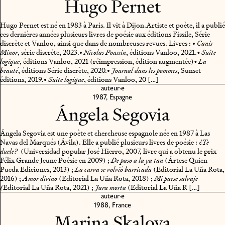
Hugo Pernet
Hugo Pernet est né en 1983 à Paris. Il vit à Dijon.
Artiste et poète, il a publié
ces dernières années plusieurs livres de poésie aux éditions Fissile, Série
discrète et Vanloo, ainsi que dans de nombreuses revues.
Livres :
•
Canis
, série discrète, 2023.
•
, éditions Vanloo, 2021.
Minor
Nicolas Poussin
• Suite
, éditions Vanloo, 2021 (réimpression, édition augmentée)
logique
• La
, éditions Série discrète, 2020.
•
, Sunset
beauté
Journal dans les pommes
éditions, 2019.
•
, éditions Vanloo, 20 […]
Suite logique
auteur·e
1987, Espagne
Ángela Segovia
Ángela Segovia est une poète et chercheuse espagnole née en 1987 à Las
Navas del Marqués (Ávila). Elle a publié plusieurs livres de poésie :
¿Te
(Universidad popular José Hierro, 2007, livre qui a obtenu le prix
duele?
Félix Grande Jeune Poésie en 2009) ;
(Ártese Quien
De paso a la ya tan
Pueda Ediciones, 2013) ;
(Editorial La Uña Rota,
La curva se volvió barricada
2016) ;
(Editorial La Uña Rota, 2018) ;
Amor divino
Mi paese salvaje
Editorial La Uña Rota, 2021) ;
(Editorial La Uña R […]
(
Jara morta
auteur·e
1988, France
Marina Skalova