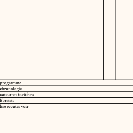
programme
chronologie
auteur·e·s invité·e·s
librairie
lire écouter voir
Au plaisir de vous accueillir
lors
Exposition
prochainement
,
.
des rendez-vous de la saison
au Cipm et hors les murs